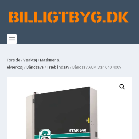
Forside
/
Værktøj
/
Maskiner &
elværktøj
/
Båndsave
/
Træbåndsav
/ Båndsav ACM Star 640 400V