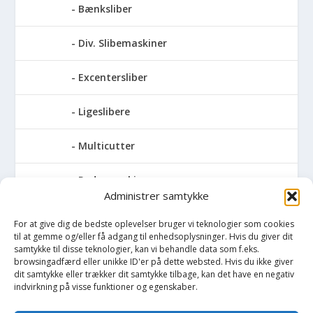
Bænksliber
Div. Slibemaskiner
Excentersliber
Ligeslibere
Multicutter
Pudsemaskiner
Administrer samtykke
Slibemaskiner til klinger, savblade og
For at give dig de bedste oplevelser bruger vi teknologier som cookies
høvlknive
til at gemme og/eller få adgang til enhedsoplysninger. Hvis du giver dit
samtykke til disse teknologier, kan vi behandle data som f.eks.
Vådsliber
browsingadfærd eller unikke ID'er på dette websted. Hvis du ikke giver
dit samtykke eller trækker dit samtykke tilbage, kan det have en negativ
indvirkning på visse funktioner og egenskaber.
Vinkelsliber