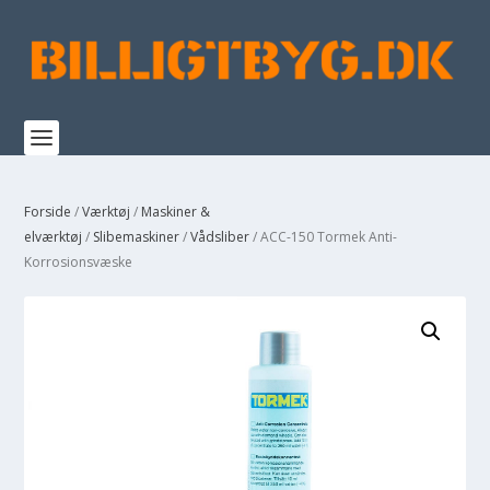
Forside
/
Værktøj
/
Maskiner &
elværktøj
/
Slibemaskiner
/
Vådsliber
/ ACC-150 Tormek Anti-
Korrosionsvæske